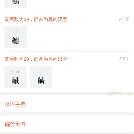
鸜
笔画数为29，部首为鼻的汉字
共1字
tì
䶑
笔画数为29，部首为齊的汉字
共2字
chá
jì
䶪
䶩
汉语字典
偏旁部首