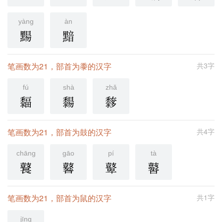
yàng
àn
䵮
黯
笔画数为21，部首为黍的汉字
共3字
fú
shà
zhǎ
䵗
䵘
䵙
笔画数为21，部首为鼓的汉字
共4字
chāng
gāo
pí
tà
鼚
鼛
鼙
䶁
笔画数为21，部首为鼠的汉字
共1字
jīng