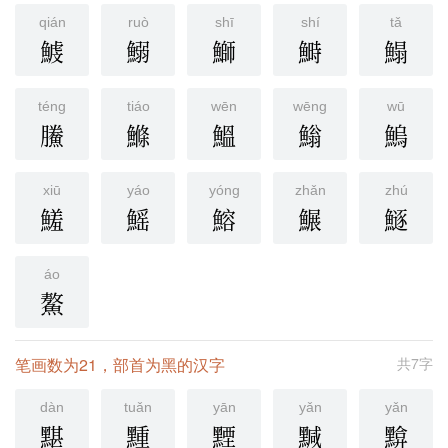
qián
ruò
shī
shí
tǎ
鰬
鰯
鰤
鰣
鰨
téng
tiáo
wēn
wēng
wū
鰧
鰷
鰮
䱵
鰞
xiū
yáo
yóng
zhǎn
zhú
鱃
鰩
鰫
䱼
鱁
áo
鰲
笔画数为21，部首为黑的汉字
共7字
dàn
tuǎn
yān
yǎn
yǎn
黮
䵯
黫
黬
黭