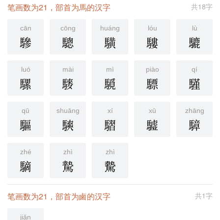
笔画数为21，部首为馬的汉字
共18字
cān
cōng
huáng
lóu
lù
驂
驄
䮲
䮫
騼
luó
mài
mì
piào
qí
騾
䮮
䮭
驃
騹
qū
shuāng
xí
xū
zhāng
驅
騻
騽
驉
騿
zhé
zhì
zhì
䮰
騺
驇
笔画数为21，部首为鹵的汉字
共1字
jiǎn