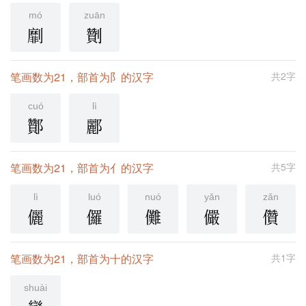
mó
zuān
劘
劗
笔画数为21，部首为阝的汉字
共2字
cuó
lì
酇
酈
笔画数为21，部首为亻的汉字
共5字
lì
luó
nuó
yǎn
zǎn
儷
儸
儺
儼
儹
笔画数为21，部首为十的汉字
共1字
shuài