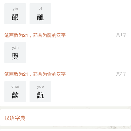
yín
zī
齦
齜
笔画数为21，部首为龍的汉字
共1字
yǎn
龑
笔画数为21，部首为龠的汉字
共2字
chuī
yuè
龡
䶳
汉语字典