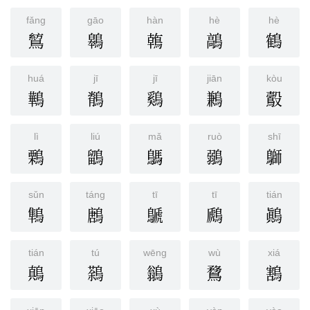
fǎng
gāo
hàn
hè
hè
鶭
鷎
鶾
鶮
鶴
huá
jī
jī
jiān
kòu
鷨
鶺
鷄
鶼
鷇
lì
liú
mǎ
ruò
shī
鷅
鶹
鷌
鶸
鶳
sǔn
táng
tī
tī
tián
鶽
鶶
鷈
鷉
鷆
tián
tú
wēng
wù
xiá
鷏
鷋
鶲
䳱
鶷