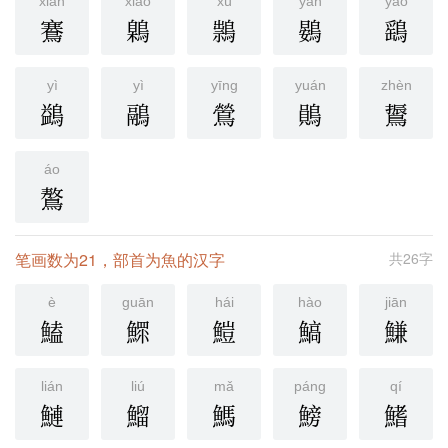
xiān
xiāo
xù
yàn
yào
鶱
鷍
䳳
鷃
鷂
yì
yì
yīng
yuán
zhèn
鷁
鷊
鶯
鶰
䳲
áo
鷔
笔画数为21，部首为魚的汉字
共26字
è
guān
hái
hào
jiān
鰪
鰥
䱺
鰝
鰜
lián
liú
mǎ
páng
qí
鰱
鰡
鰢
鰟
鰭