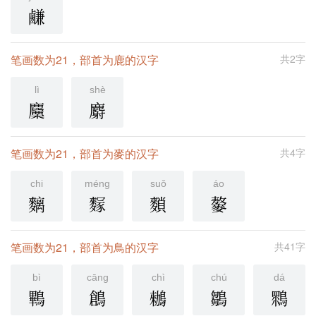
鹻
笔画数为21，部首为鹿的汉字
共2字
lì
shè
麜
麝
笔画数为21，部首为麥的汉字
共4字
chi
méng
suǒ
áo
麶
䴿
䵀
䵅
笔画数为21，部首为鳥的汉字
共41字
bì
cāng
chì
chú
dá
鷝
鶬
䳵
鶵
䳴