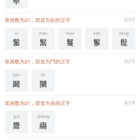
卛
笔画数为21，部首为髟的汉字
共5字
cì
mán
mán
sān
zǒng
䰍
鬗
鬘
鬖
䰌
笔画数为21，部首为鬥的汉字
共2字
kàn
liú
鬫
䰘
笔画数为21，部首为鬲的汉字
共2字
guī
shāng
鬹
鬺