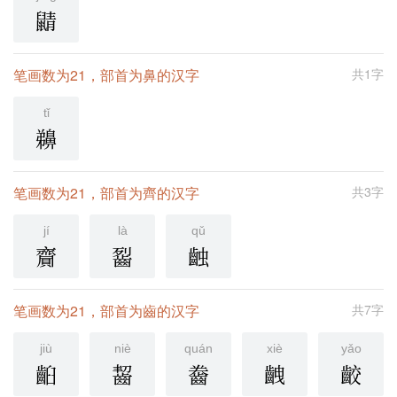
鼱
笔画数为21，部首为鼻的汉字
共1字
tǐ
䶏
笔画数为21，部首为齊的汉字
共3字
jí
là
qǔ
齎
䶛
䶚
笔画数为21，部首为齒的汉字
共7字
jiù
niè
quán
xiè
yǎo
齨
齧
齤
齥
齩